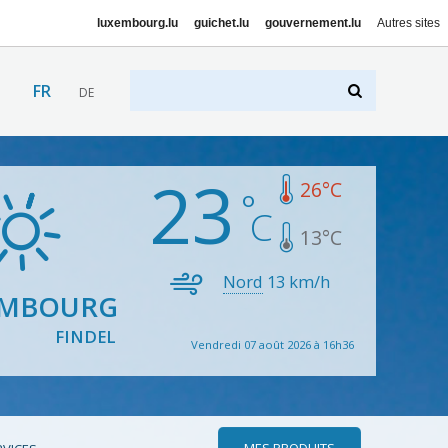
luxembourg.lu
guichet.lu
gouvernement.lu
Autres sites
FR
DE
23
26
°C
13
°C
Nord
13
km/h
EMBOURG
FINDEL
Vendredi 07 août 2026 à 16h36
MES PRODUITS