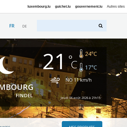
luxembourg.lu
guichet.lu
gouvernement.lu
Autres sites
FR
DE
21
24
°C
17
°C
NO
11
km/h
EMBOURG
FINDEL
Jeudi 06 août 2026 à 21h15
MES PRODUITS