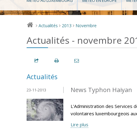
MÉTÉO AU LUXEMBOURG
MÉTÉO EN EUROPE
MÉTÉ
Actualités
2013
Novembre
>
>
>
Actualités - novembre 20
Actualités
News Typhon Haiyan
23-11-2013
L’Administration des Services d
volontaires luxembourgeois aux P
Lire plus