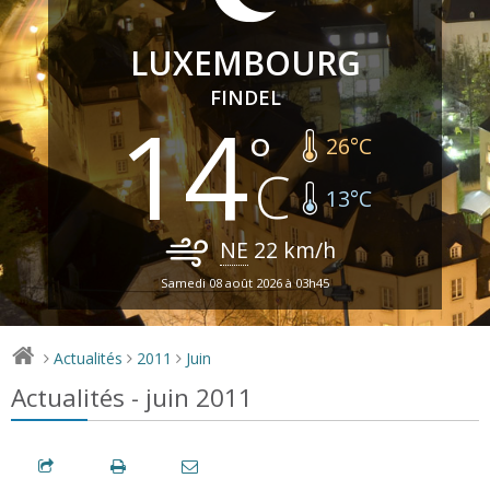
LUXEMBOURG
FINDEL
14
26
°C
13
°C
NE
22
km/h
Samedi 08 août 2026 à 03h45
Actualités
2011
Juin
>
>
>
Actualités - juin 2011