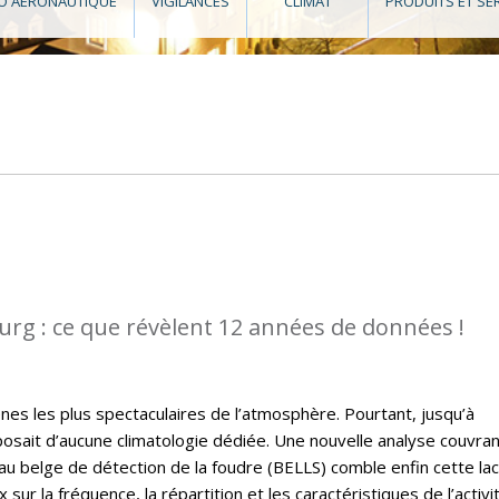
O AÉRONAUTIQUE
VIGILANCES
CLIMAT
PRODUITS ET SE
rg : ce que révèlent 12 années de données !
es les plus spectaculaires de l’atmosphère. Pourtant, jusqu’à
osait d’aucune climatologie dédiée. Une nouvelle analyse couvra
u belge de détection de la foudre (BELLS) comble enfin cette la
sur la fréquence, la répartition et les caractéristiques de l’activi