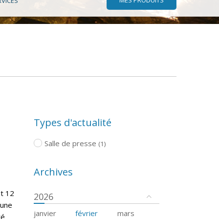
RVICES
Types d'actualité
Salle de presse
(1)
Archives
nt 12
2026
cune
janvier
février
mars
té