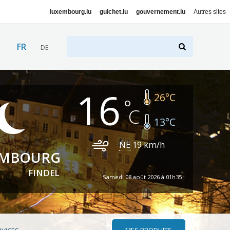
luxembourg.lu
guichet.lu
gouvernement.lu
Autres sites
FR
DE
16
26
°C
13
°C
NE
19
km/h
EMBOURG
FINDEL
Samedi 08 août 2026 à 01h35
MES PRODUITS