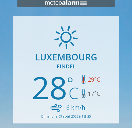
LUXEMBOURG
FINDEL
28
29
°C
17
°C
6
km/h
Dimanche 09 août 2026 à 18h25