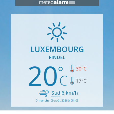
LUXEMBOURG
FINDEL
20
30
°C
17
°C
Sud
6
km/h
Dimanche 09 août 2026 à 08h05