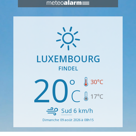
LUXEMBOURG
FINDEL
20
30
°C
17
°C
Sud
6
km/h
Dimanche 09 août 2026 à 08h15