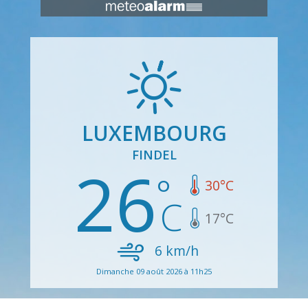
LUXEMBOURG
FINDEL
26
30
°C
17
°C
6
km/h
Dimanche 09 août 2026 à 11h25