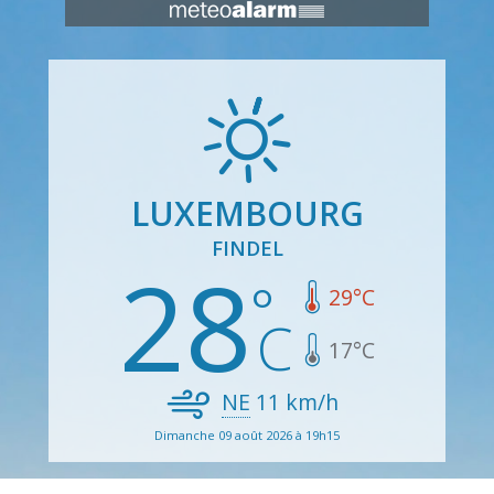
LUXEMBOURG
FINDEL
28
29
°C
17
°C
NE
11
km/h
Dimanche 09 août 2026 à 19h15