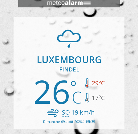
LUXEMBOURG
FINDEL
26
29
°C
17
°C
SO
19
km/h
Dimanche 09 août 2026 à 15h35