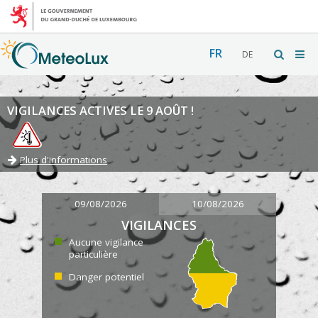
FR
DE
VIGILANCES ACTIVES LE 9 AOÛT !
Plus d'informations
09/08/2026
10/08/2026
VIGILANCES
Aucune vigilance
particulière
Danger potentiel