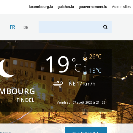
luxembourg.lu
guichet.lu
gouvernement.lu
Autres sites
FR
DE
19
26
°C
13
°C
NE
17
km/h
EMBOURG
FINDEL
Vendredi 07 août 2026 à 21h35
MES PRODUITS