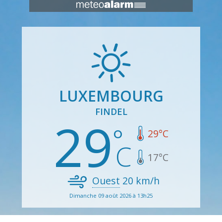
LUXEMBOURG
FINDEL
29
29
°C
17
°C
Ouest
20
km/h
Dimanche 09 août 2026 à 13h25