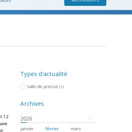
RVICES
Types d'actualité
Salle de presse
(1)
Archives
nt 12
2026
cune
janvier
février
mars
té