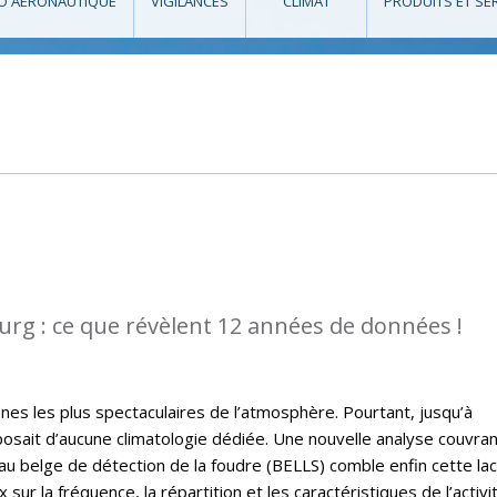
O AÉRONAUTIQUE
VIGILANCES
CLIMAT
PRODUITS ET SE
rg : ce que révèlent 12 années de données !
es les plus spectaculaires de l’atmosphère. Pourtant, jusqu’à
osait d’aucune climatologie dédiée. Une nouvelle analyse couvra
u belge de détection de la foudre (BELLS) comble enfin cette la
sur la fréquence, la répartition et les caractéristiques de l’activi