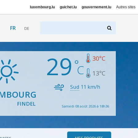
luxembourg.lu
guichet.lu
gouvernement.lu
Autres sites
FR
DE
29
30
°C
13
°C
Sud
11
km/h
EMBOURG
FINDEL
Samedi 08 août 2026 à 18h36
MES PRODUITS