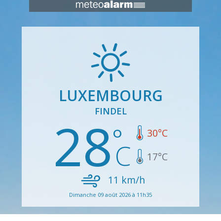
LUXEMBOURG
FINDEL
28
30
°C
17
°C
11
km/h
Dimanche 09 août 2026 à 11h35