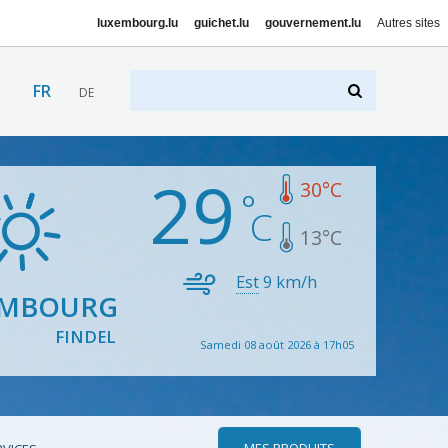
luxembourg.lu
guichet.lu
gouvernement.lu
Autres sites
FR
DE
29
30
°C
13
°C
Est
9
km/h
EMBOURG
FINDEL
Samedi 08 août 2026 à 17h05
MES PRODUITS