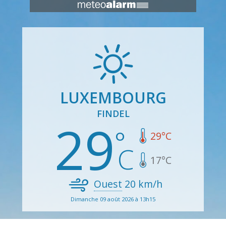
LUXEMBOURG
FINDEL
29
29
°C
17
°C
Ouest
20
km/h
Dimanche 09 août 2026 à 13h15