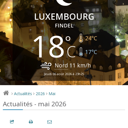
LUXEMBOURG
FINDEL
18
24
°C
17
°C
Nord
11
km/h
Jeudi 06 août 2026 à 23h25
Actualités
2026
Mai
>
>
>
Actualités - mai 2026