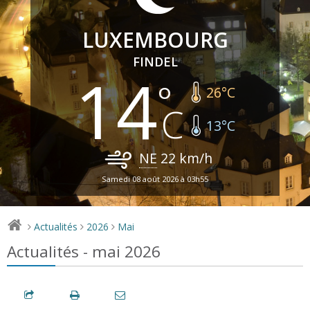
LUXEMBOURG
FINDEL
14
26
°C
13
°C
NE
22
km/h
Samedi 08 août 2026 à 03h55
Actualités
2026
Mai
>
>
>
Actualités - mai 2026