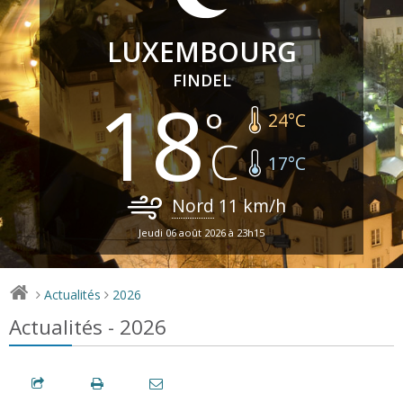
LUXEMBOURG
FINDEL
18
24
°C
17
°C
Nord
11
km/h
Jeudi 06 août 2026 à 23h15
Actualités
2026
>
>
Actualités - 2026