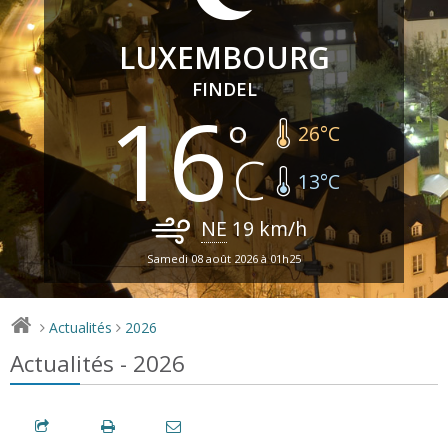
LUXEMBOURG
FINDEL
16
26
°C
13
°C
NE
19
km/h
Samedi 08 août 2026 à 01h25
Actualités
2026
>
>
Actualités - 2026