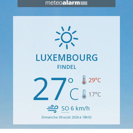
LUXEMBOURG
FINDEL
27
29
°C
17
°C
SO
6
km/h
Dimanche 09 août 2026 à 18h55