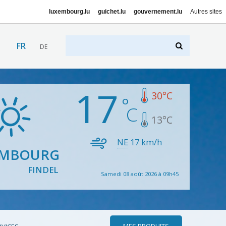
luxembourg.lu
guichet.lu
gouvernement.lu
Autres sites
FR
DE
17
30
°C
13
°C
NE
17
km/h
EMBOURG
FINDEL
Samedi 08 août 2026 à 09h45
MES PRODUITS