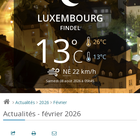
LUXEMBOURG
FINDEL
13
26
°C
13
°C
NE
22
km/h
Samedi 08 août 2026 à 05h45
Actualités
2026
Février
>
>
>
Actualités - février 2026