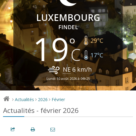
LUXEMBOURG
FINDEL
19
29
°C
17
°C
NE
6
km/h
Lundi 10 août 2026 à 04h25
Actualités
2026
Février
>
>
>
Actualités - février 2026