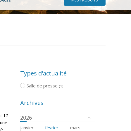
RVICES
Types d'actualité
Salle de presse
(1)
Archives
nt 12
2026
cune
janvier
février
mars
té