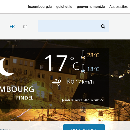
luxembourg.lu
guichet.lu
gouvernement.lu
Autres sites
FR
DE
17
28
°C
18
°C
NO
17
km/h
EMBOURG
FINDEL
Jeudi 06 août 2026 à 04h25
MES PRODUITS