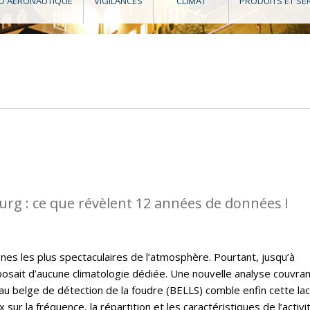
O AÉRONAUTIQUE
VIGILANCES
CLIMAT
PRODUITS ET SE
rg : ce que révèlent 12 années de données !
es les plus spectaculaires de l’atmosphère. Pourtant, jusqu’à
osait d’aucune climatologie dédiée. Une nouvelle analyse couvra
u belge de détection de la foudre (BELLS) comble enfin cette la
sur la fréquence, la répartition et les caractéristiques de l’activi