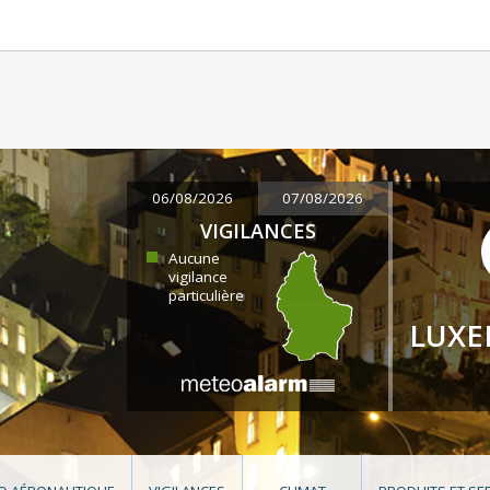
06/08/2026
07/08/2026
VIGILANCES
Aucune
vigilance
particulière
LUX