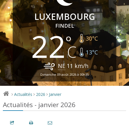
LUXEMBOURG
FINDEL
22
30
°C
13
°C
NE
11
km/h
Dimanche 09 août 2026 à 00h35
Actualités
2026
Janvier
>
>
>
Actualités - janvier 2026