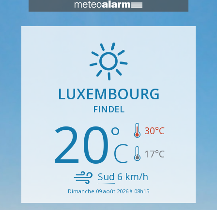
LUXEMBOURG
FINDEL
20
30
°C
17
°C
Sud
6
km/h
Dimanche 09 août 2026 à 08h15