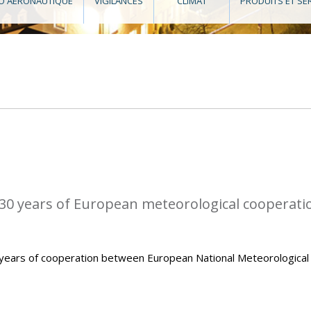
O AÉRONAUTIQUE
VIGILANCES
CLIMAT
PRODUITS ET SE
0 years of European meteorological cooperati
ears of cooperation between European National Meteorological