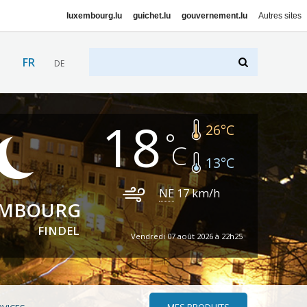
luxembourg.lu
guichet.lu
gouvernement.lu
Autres sites
FR
DE
18
26
°C
13
°C
NE
17
km/h
EMBOURG
FINDEL
Vendredi 07 août 2026 à 22h25
MES PRODUITS