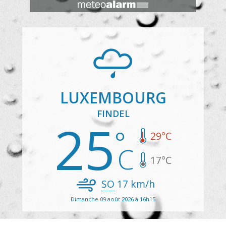
LUXEMBOURG
FINDEL
25
29
°C
17
°C
SO
17
km/h
Dimanche 09 août 2026 à 16h15