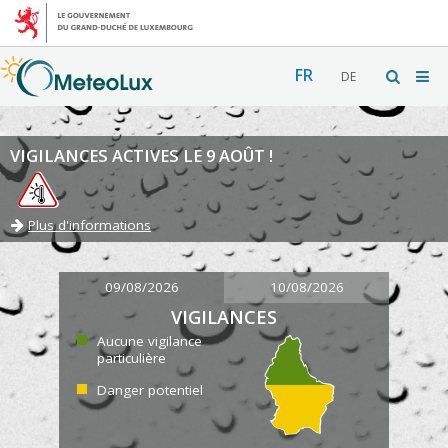
FR
DE
VIGILANCES ACTIVES LE 9 AOÛT !
Plus d'informations
09/08/2026
10/08/2026
VIGILANCES
Aucune vigilance
particulière
Danger potentiel