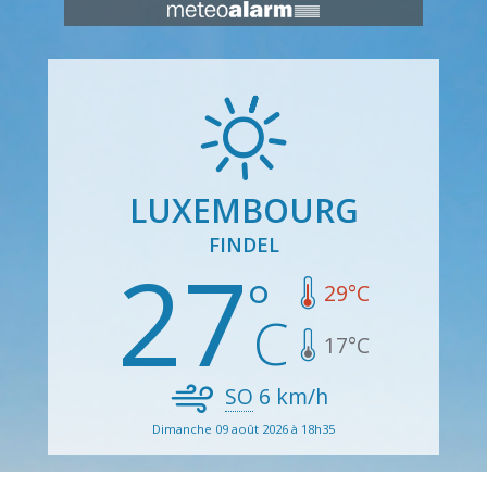
LUXEMBOURG
FINDEL
27
29
°C
17
°C
SO
6
km/h
Dimanche 09 août 2026 à 18h35