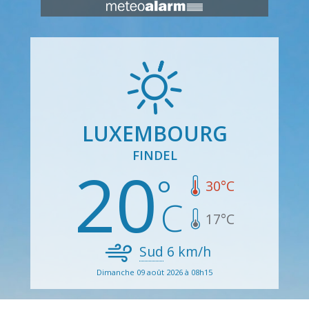
LUXEMBOURG
FINDEL
20
30
°C
17
°C
Sud
6
km/h
Dimanche 09 août 2026 à 08h15