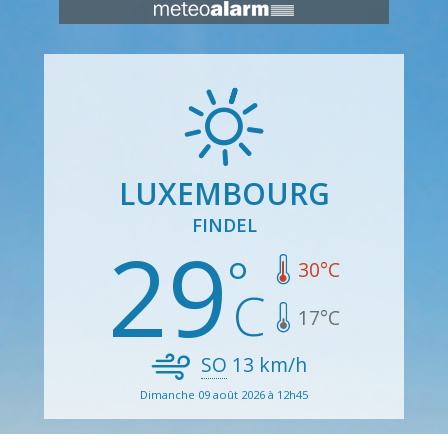
LUXEMBOURG
FINDEL
29
30
°C
17
°C
SO
13
km/h
Dimanche 09 août 2026 à 12h45