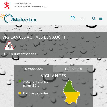
FR
DE
VIGILANCES ACTIVES LE 9 AOÛT !
Plus d'informations
09/08/2026
10/08/2026
VIGILANCES
Aucune vigilance
particulière
Danger potentiel