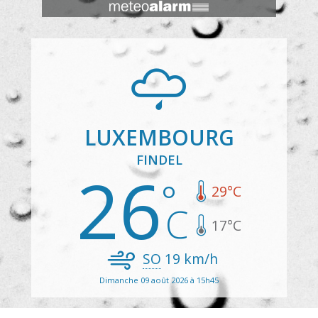
LUXEMBOURG
FINDEL
26
29
°C
17
°C
SO
19
km/h
Dimanche 09 août 2026 à 15h45