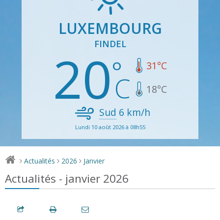
LUXEMBOURG
FINDEL
20
31
°C
18
°C
Sud
6
km/h
Lundi 10 août 2026 à 08h55
Actualités
2026
Janvier
>
>
>
Actualités - janvier 2026