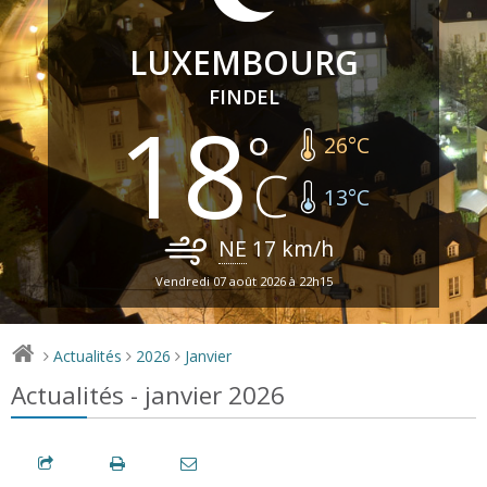
LUXEMBOURG
FINDEL
18
26
°C
13
°C
NE
17
km/h
Vendredi 07 août 2026 à 22h15
Actualités
2026
Janvier
>
>
>
Actualités - janvier 2026