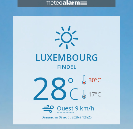
LUXEMBOURG
FINDEL
28
30
°C
17
°C
Ouest
9
km/h
Dimanche 09 août 2026 à 12h25