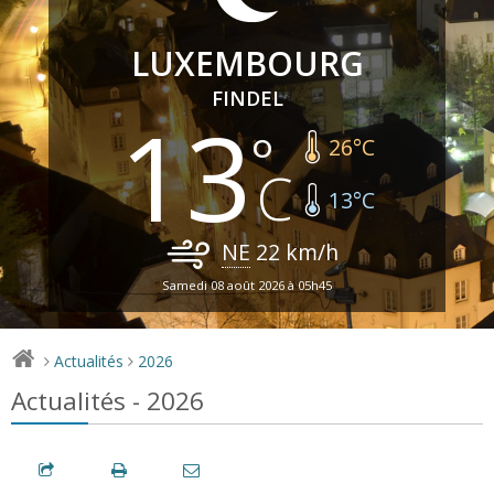
LUXEMBOURG
FINDEL
13
26
°C
13
°C
NE
22
km/h
Samedi 08 août 2026 à 05h45
Actualités
2026
>
>
Actualités - 2026