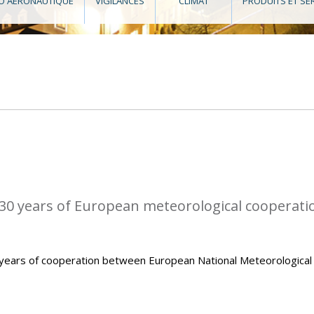
O AÉRONAUTIQUE
VIGILANCES
CLIMAT
PRODUITS ET SE
0 years of European meteorological cooperati
ears of cooperation between European National Meteorological