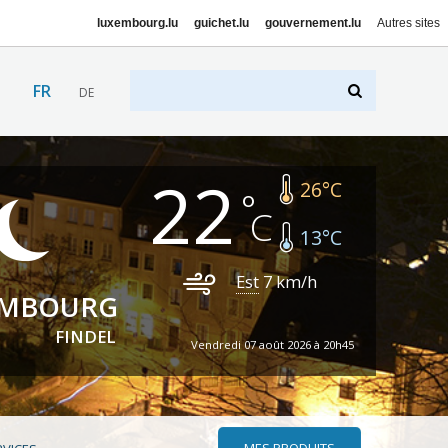
luxembourg.lu
guichet.lu
gouvernement.lu
Autres sites
FR
DE
22
26
°C
13
°C
Est
7
km/h
EMBOURG
FINDEL
Vendredi 07 août 2026 à 20h45
MES PRODUITS