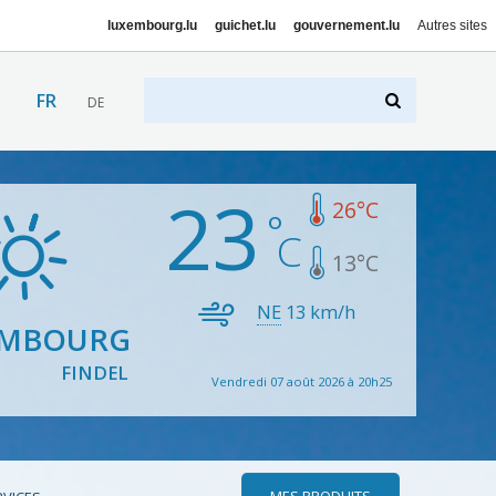
luxembourg.lu
guichet.lu
gouvernement.lu
Autres sites
FR
DE
23
26
°C
13
°C
NE
13
km/h
EMBOURG
FINDEL
Vendredi 07 août 2026 à 20h25
MES PRODUITS