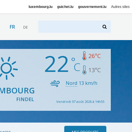
luxembourg.lu
guichet.lu
gouvernement.lu
Autres sites
FR
DE
22
26
°C
13
°C
Nord
13
km/h
EMBOURG
FINDEL
Vendredi 07 août 2026 à 14h55
MES PRODUITS