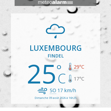
LUXEMBOURG
FINDEL
25
29
°C
17
°C
SO
17
km/h
Dimanche 09 août 2026 à 16h25