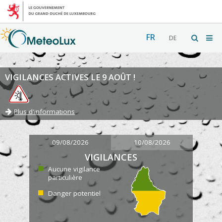
FR
DE
VIGILANCES ACTIVES LE 9 AOÛT !
Plus d'informations
09/08/2026
10/08/2026
VIGILANCES
Aucune vigilance
particulière
Danger potentiel