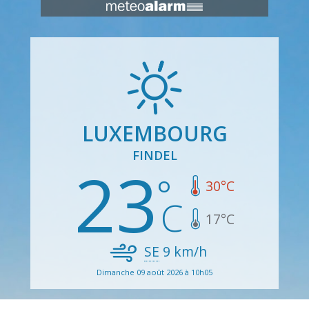
LUXEMBOURG
FINDEL
23
30
°C
17
°C
SE
9
km/h
Dimanche 09 août 2026 à 10h05