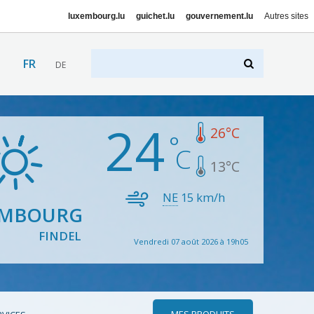
luxembourg.lu
guichet.lu
gouvernement.lu
Autres sites
FR
DE
24
26
°C
13
°C
NE
15
km/h
EMBOURG
FINDEL
Vendredi 07 août 2026 à 19h05
MES PRODUITS