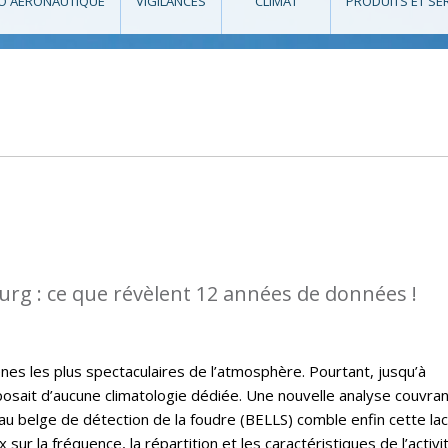
O AÉRONAUTIQUE
VIGILANCES
CLIMAT
PRODUITS ET SE
rg : ce que révèlent 12 années de données !
es les plus spectaculaires de l’atmosphère. Pourtant, jusqu’à
osait d’aucune climatologie dédiée. Une nouvelle analyse couvra
u belge de détection de la foudre (BELLS) comble enfin cette la
sur la fréquence, la répartition et les caractéristiques de l’activi