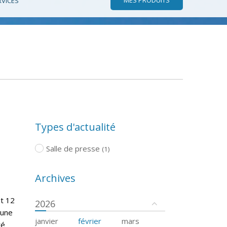
RVICES
Types d'actualité
Salle de presse
(1)
Archives
nt 12
2026
cune
janvier
février
mars
té