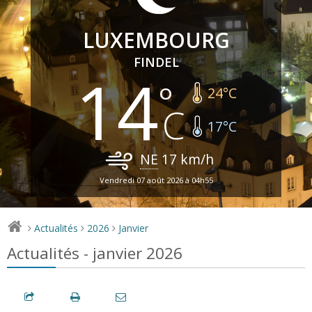
LUXEMBOURG
FINDEL
14
24
°C
17
°C
NE
17
km/h
Vendredi 07 août 2026 à 04h55
Actualités
2026
Janvier
>
>
>
Actualités - janvier 2026