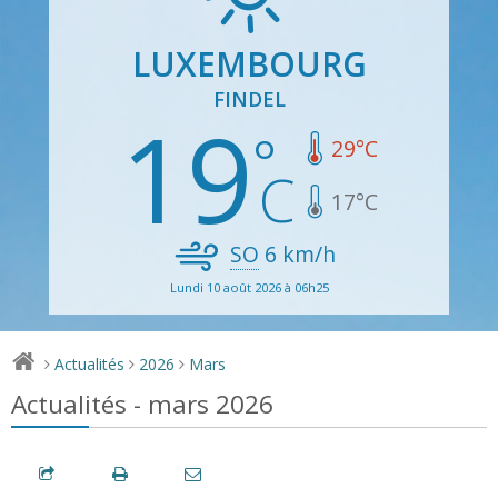
LUXEMBOURG
FINDEL
19
29
°C
17
°C
SO
6
km/h
Lundi 10 août 2026 à 06h25
Actualités
2026
Mars
>
>
>
Actualités - mars 2026