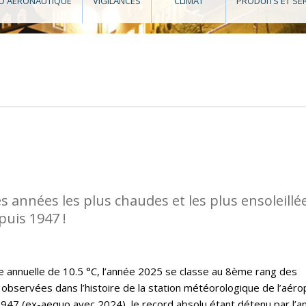
O AÉRONAUTIQUE
VIGILANCES
CLIMAT
PRODUITS ET SE
es années les plus chaudes et les plus ensoleillé
puis 1947 !
annuelle de 10.5 °C, l’année 2025 se classe au 8ème rang des
observées dans l’histoire de la station météorologique de l’aéro
47 (ex-aequo avec 2024), le record absolu étant détenu par l’a