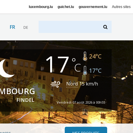
luxembourg.lu
guichet.lu
gouvernement.lu
Autres sites
FR
DE
17
24
°C
17
°C
Nord
15
km/h
EMBOURG
FINDEL
Vendredi 07 août 2026 à 00h55
MES PRODUITS