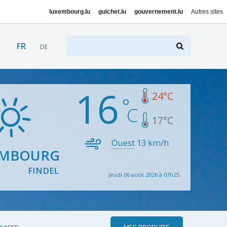
luxembourg.lu
guichet.lu
gouvernement.lu
Autres sites
FR
DE
16
24
°C
17
°C
Ouest
13
km/h
EMBOURG
FINDEL
Jeudi 06 août 2026 à 07h25
MES PRODUITS