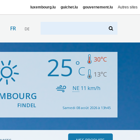
luxembourg.lu
guichet.lu
gouvernement.lu
Autres sites
FR
DE
25
30
°C
13
°C
NE
11
km/h
EMBOURG
FINDEL
Samedi 08 août 2026 à 13h45
MES PRODUITS