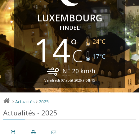
LUXEMBOURG
FINDEL
14
24
°C
17
°C
NE
20
km/h
Vendredi 07 août 2026 à 04h15
Actualités
2025
>
>
Actualités - 2025