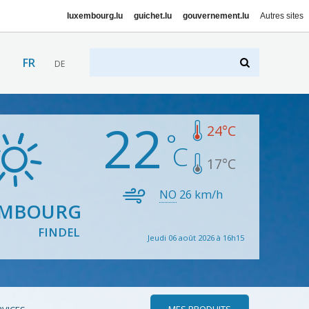
luxembourg.lu
guichet.lu
gouvernement.lu
Autres sites
FR
DE
22
24
°C
17
°C
NO
26
km/h
EMBOURG
FINDEL
Jeudi 06 août 2026 à 16h15
MES PRODUITS